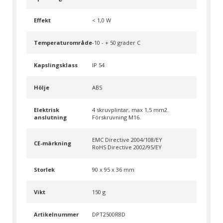
Effekt
< 1,0 W
Temperaturområde
-10 - + 50 grader C
Kapslingsklass
IP 54
Hölje
ABS
Elektrisk
4 skruvplintar, max 1,5 mm2.
anslutning
Förskruvning M16.
EMC Directive 2004/108/EY
CE-märkning
RoHS Directive 2002/95/EY
Storlek
90 x 95 x 36 mm
Vikt
150 g
Artikelnummer
DPT2500R8D