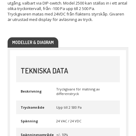
utgång, valbart via DIP-switch. Model 2500 kan ställas in i ett antal
olika tryckintervall, från -100 Pa upp till 2 500 Pa.
Tryckgivaren matas med 24VDC från fläktens styrskåp. Givaren
är utrustad med display för avläsning av tryck.
MODELLER & DIAGRAM
TEKNISKA DATA
Tryckgivare för mätning av
Beskrivning
differenstryck
Tryckområde
Upp till 2 500 Pa
Spänning
24 VAC / 24 VDC
Spänningsområde
+/- 10%