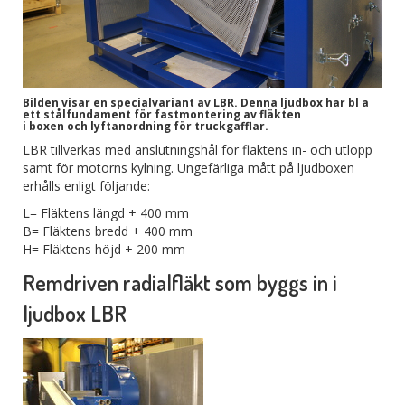
Bilden visar en specialvariant av LBR. Denna ljudbox har bl a
ett stålfundament för fastmontering av fläkten
i boxen och lyftanordning för truckgafflar.
LBR tillverkas med anslutningshål för fläktens in- och utlopp
samt för motorns kylning. Ungefärliga mått på ljudboxen
erhålls enligt följande:
L= Fläktens längd + 400 mm
B= Fläktens bredd + 400 mm
H= Fläktens höjd + 200 mm
Remdriven radialfläkt som byggs in i
ljudbox LBR