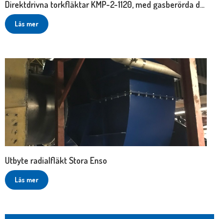
Direktdrivna torkfläktar KMP-2-1120, med gasberörda delar i rostfritt stål och specialmålat stålfundament
Läs mer
Utbyte radialfläkt Stora Enso
Läs mer