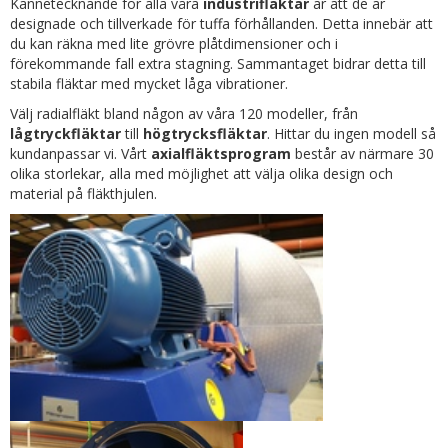
Kännetecknande för alla våra
industrifläktar
är att de är
designade och tillverkade för tuffa förhållanden. Detta innebär att
du kan räkna med lite grövre plåtdimensioner och i
förekommande fall extra stagning. Sammantaget bidrar detta till
stabila fläktar med mycket låga vibrationer.
Välj radialfläkt bland någon av våra 120 modeller, från
lågtryckfläktar
till
högtrycksfläktar
. Hittar du ingen modell så
kundanpassar vi. Vårt
axialfläktsprogram
består av närmare 30
olika storlekar, alla med möjlighet att välja olika design och
material på fläkthjulen.