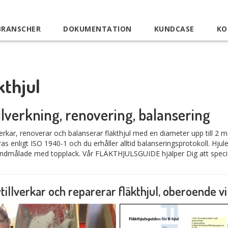
BRANSCHER
DOKUMENTATION
KUNDCASE
KO
kthjul
llverkning, renovering, balansering
lverkar, renoverar och balanserar fläkthjul med en diameter upp till 2 m
as enligt ISO 1940-1 och du erhåller alltid balanseringsprotokoll. Hj
undmålade med topplack. Vår FLÄKTHJULSGUIDE hjälper Dig att specificer
ytillverkar och reparerar fläkthjul, oberoende vi