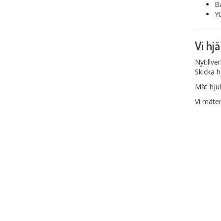
B
Y
Vi hj
Nytillv
Skicka hj
Mät hjul
Vi mäter