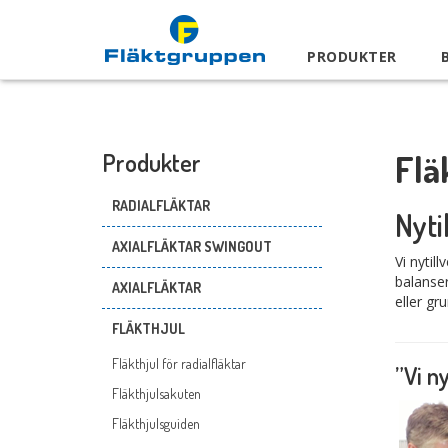
PRODUKTER
Flä
Produkter
RADIALFLÄKTAR
Nyti
AXIALFLÄKTAR SWINGOUT
Vi nytil
balanser
AXIALFLÄKTAR
eller gr
FLÄKTHJUL
Fläkthjul för radialfläktar
”Vi n
Fläkthjulsakuten
Fläkthjulsguiden