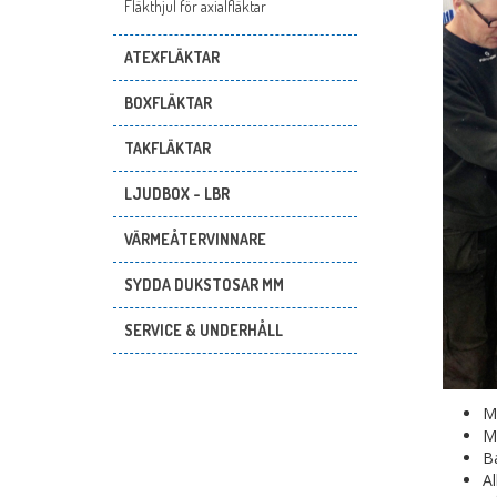
Fläkthjul för axialfläktar
ATEXFLÄKTAR
BOXFLÄKTAR
TAKFLÄKTAR
LJUDBOX - LBR
VÄRMEÅTERVINNARE
SYDDA DUKSTOSAR MM
SERVICE & UNDERHÅLL
M
M
Ba
Al