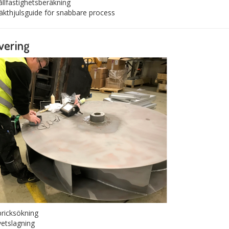
llfastighetsberäkning
äkthjulsguide för snabbare process
vering
pricksökning
etslagning