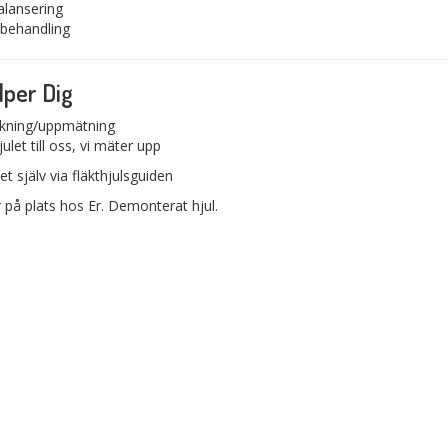
alansering
tbehandling
älper Dig
erkning/uppmätning
ulet till oss, vi mäter upp
et själv via fläkthjulsguiden
 på plats hos Er. Demonterat hjul.