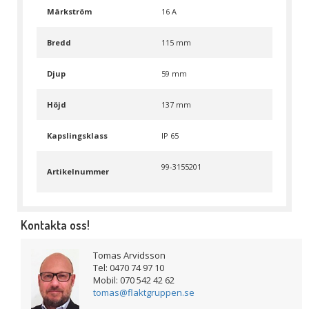
Märkström
16 A
Bredd
115 mm
Djup
59 mm
Höjd
137 mm
Kapslingsklass
IP 65
99-3155201
Artikelnummer
Kontakta oss!
Tomas Arvidsson
Tel: 0470 74 97 10
Mobil: 070 542 42 62
tomas@flaktgruppen.se