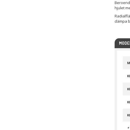
Beroende
hjulet me
Radialfl
dämpa bu
MODEL
M
K
K
K
K
*