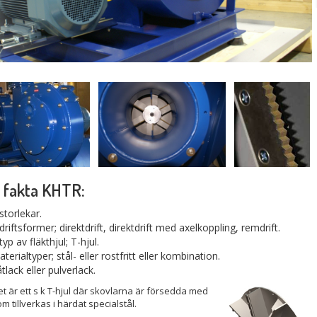
 fakta KHTR:
storlekar.
driftsformer; direktdrift, direktdrift med axelkoppling, remdrift.
typ av fläkthjul; T-hjul.
terialtyper; stål- eller rostfritt eller kombination.
tlack eller pulverlack.
et är ett s k T-hjul där skovlarna är försedda med
m tillve
rkas i härdat specialstål.