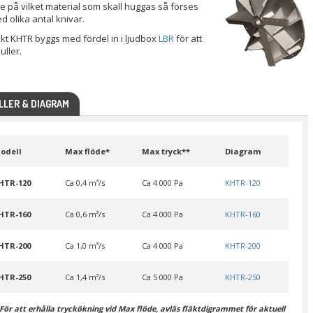
 på vilket material som skall huggas så förses
d olika antal knivar.
äkt KHTR byggs med fördel in i ljudbox
LBR
för att
ller.
LER & DIAGRAM
odell
Max flöde*
Max tryck**
Diagram
HTR-120
Ca 0,4 m³/s
Ca 4 000 Pa
KHTR-120
HTR-160
Ca 0,6 m³/s
Ca 4 000 Pa
KHTR-160
HTR-200
Ca 1,0 m³/s
Ca 4 000 Pa
KHTR-200
HTR-250
Ca 1,4 m³/s
Ca 5 000 Pa
KHTR-250
 För att erhålla tryckökning vid Max flöde, avläs fläktdigrammet för aktuell