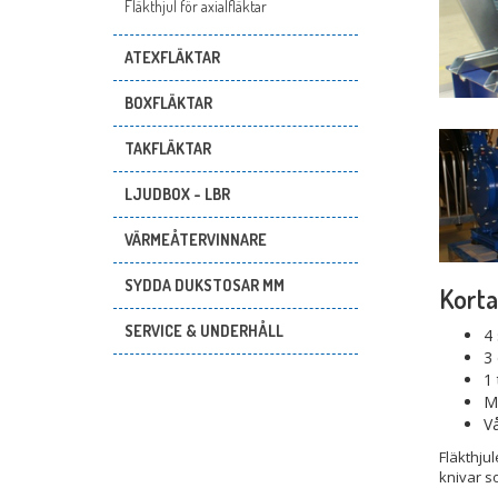
Fläkthjul för axialfläktar
ATEXFLÄKTAR
BOXFLÄKTAR
TAKFLÄKTAR
LJUDBOX - LBR
VÄRMEÅTERVINNARE
SYDDA DUKSTOSAR MM
Korta
SERVICE & UNDERHÅLL
4 
3 
1 
Ma
Vå
Fläkthjul
knivar so